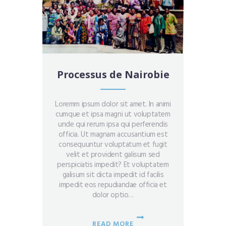
Processus de Nairobie
Loremm ipsum dolor sit amet. In animi
cumque et ipsa magni ut voluptatem
unde qui rerum ipsa qui perferendis
officia. Ut magnam accusantium est
consequuntur voluptatum et fugit
velit et provident galisum sed
perspiciatis impedit? Et voluptatem
galisum sit dicta impedit id facilis
impedit eos repudiandae officia et
dolor optio…
READ MORE