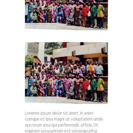
Loremm ipsum dolor sit amet. In animi
cumque et ipsa magni ut voluptatem unde
qui rerum ipsa qui perferendis officia. Ut
magnam accusantium est consequuntur