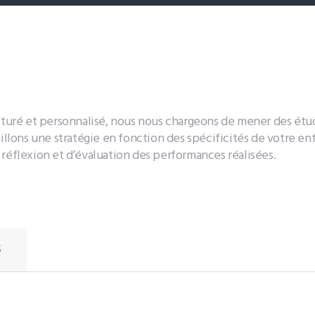
istes des femmes
ongolaises ayant
articipé aux
égociations de paix de
ucturé et personnalisé, nous nous chargeons de mener des étu
aillons une stratégie en fonction des spécificités de votre e
réflexion et d’évaluation des performances réalisées.
997 à 2003
S