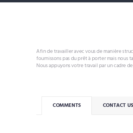
L
c
p
n
Afin de travailler avec vous de manière str
fournissons pas du prêt à porter mais nous t
Nous appuyons votre travail par un cadre de 
1
COMMENTS
CONTACT U