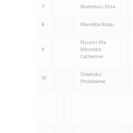
7
Muhimuzi Elise
8
Mwimba Risasi
Nzunzi Wa
9
Mbombo
Catherine
Omatuku
10
Philomene