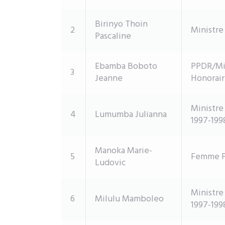
Birinyo Thoin
2
Ministre
Pascaline
Ebamba Boboto
PPDR/Mi
3
Jeanne
Honorair
Ministre
4
Lumumba Julianna
1997-199
Manoka Marie-
5
Femme P
Ludovic
Ministre
6
Milulu Mamboleo
1997-199