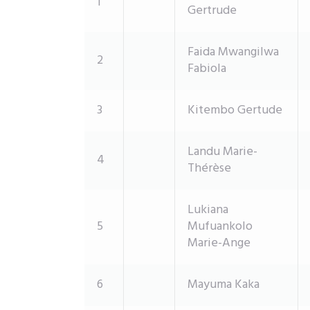
1
Gertrude
Faida Mwangilwa
2
Fabiola
3
Kitembo Gertude
Landu Marie-
4
Thérèse
Lukiana
5
Mufuankolo
Marie-Ange
6
Mayuma Kaka