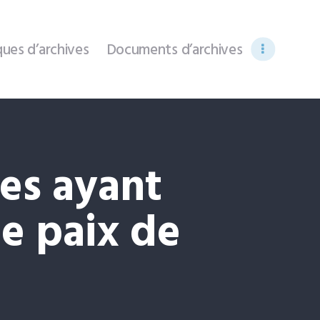
ues d’archives
Documents d’archives
es ayant
de paix de