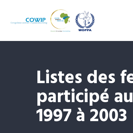
A
L
C
d
Listes des 
D
I
participé a
p
1997 à 2003
f