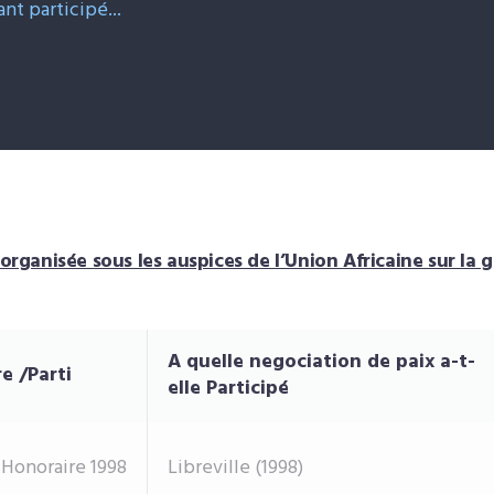
istes des femmes
nt participé...
ongolaises ayant
articipé aux
égociations de paix de
997 à 2003
 organisée sous les auspices de l’Union Africaine sur la
A quelle negociation de paix a-t-
e /Parti
elle Participé
 Honoraire 1998
Libreville (1998)