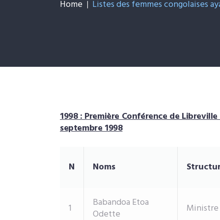
L
Home
Listes des femmes congolaises aya
c
p
n
1
1998 : Première Conférence de Libreville
septembre 1998
N
Noms
Structur
Babandoa Etoa
1
Ministre
Odette