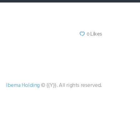
Likes
0
Ibema Holding
© {{Y}}. All rights reserved.