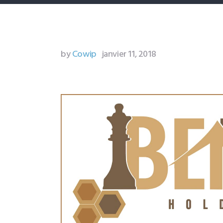
L
c
by
Cowip
janvier 11, 2018
p
n
1