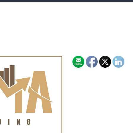
istes des femmes
ongolaises ayant
articipé aux
égociations de paix de
997 à 2003