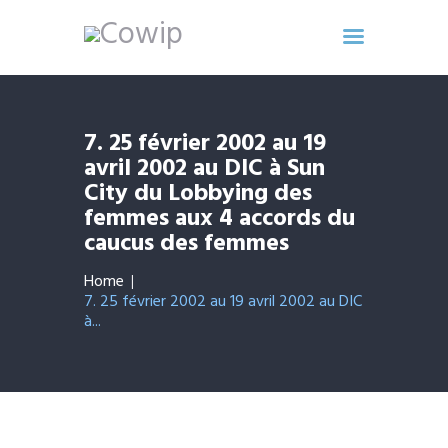
Accueil
7. 25 février 2002 au 19
avril 2002 au DIC à Sun
Ligne de Temps
City du Lobbying des
Collections numériques
femmes aux 4 accords du
d’archives
caucus des femmes
Documents d’archives
Interview orale du projet
Home
7. 25 février 2002 au 19 avril 2002 au DIC
d’histoire des femmes
à...
congolaises
Listes des femmes
congolaises ayant participé
aux négociations de paix de
1997 à 2003